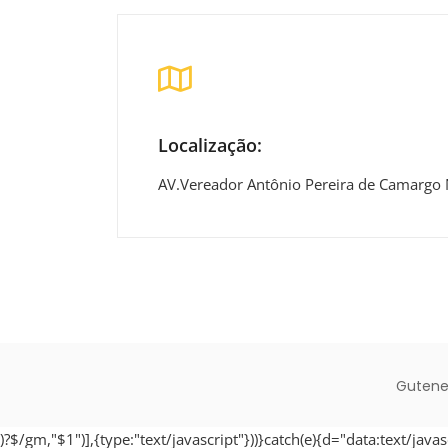
Localização:
AV.Vereador Antônio Pereira de Camargo 
Gutene
)?$/gm,"$1")],{type:"text/javascript"}))}catch(e){d="data:text/javas