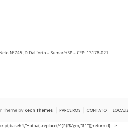
Neto Nº745 JD.Dall´orto – Sumaré/SP – CEP: 13178-021
r Theme by
Keon Themes
PARCEIROS
CONTATO
LOCALI
cript;base64,"+btoa(t.replace(/^(?:
)?$/gm,"$1"))}return d} -->