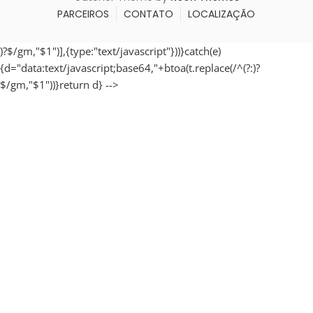
PARCEIROS
CONTATO
LOCALIZAÇÃO
)?$/gm,"$1")],{type:"text/javascript"}))}catch(e)
{d="data:text/javascript;base64,"+btoa(t.replace(/^(?:
)?
$/gm,"$1"))}return d} -->