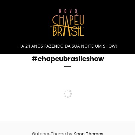
Skip
to
content
HÁ 24 ANOS FAZENDO DA SUA NOITE UM SHOW!
#chapeubrasileshow
Gutener Theme by
Keon Themes